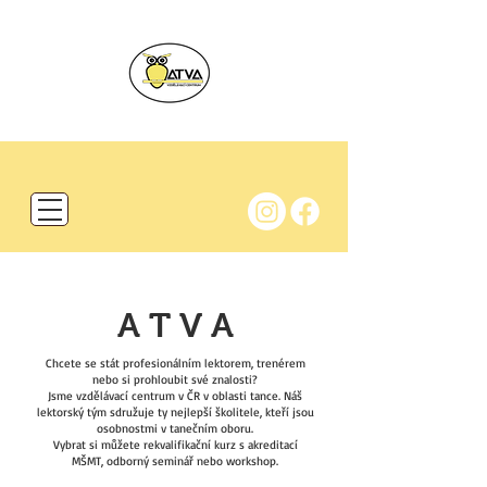
A T V A
Chcete se stát profesionálním lektorem, trenérem
nebo si prohloubit své znalosti?
Jsme vzdělávací centrum v ČR v oblasti tance. Náš
lektorský tým sdružuje ty nejlepší školitele, kteří jsou
osobnostmi v tanečním oboru.
Vybrat si můžete rekvalifikační kurz s akreditací
MŠMT, odborný seminář nebo workshop.