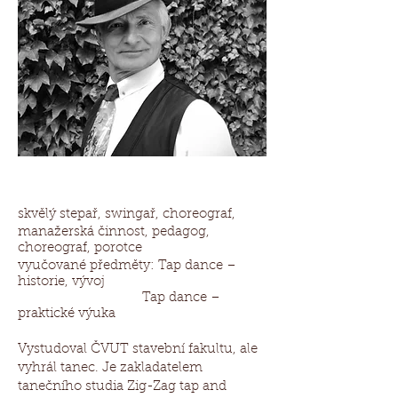
skvělý stepař, swingař, choreograf,
manažerská činnost, pedagog,
choreograf, porotce
vyučované předměty: Tap dance –
historie, vývoj
Tap dance –
praktické výuka
Vystudoval ČVUT stavební fakultu, ale
vyhrál tanec. Je zakladatelem
tanečního studia Zig-Zag tap and